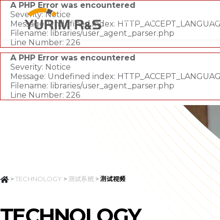
A PHP Error was encountered
Severity: Notice
COMPANY
PR
Message: Undefined index: HTTP_ACCEPT_LANGUA
Filename: libraries/user_agent_parser.php
Line Number: 226
A PHP Error was encountered
Severity: Notice
Message: Undefined index: HTTP_ACCEPT_LANGUA
Filename: libraries/user_agent_parser.php
Line Number: 226
>
TECHNOLOGY
>
测试系统
>
测试视频
TECHNOLOGY